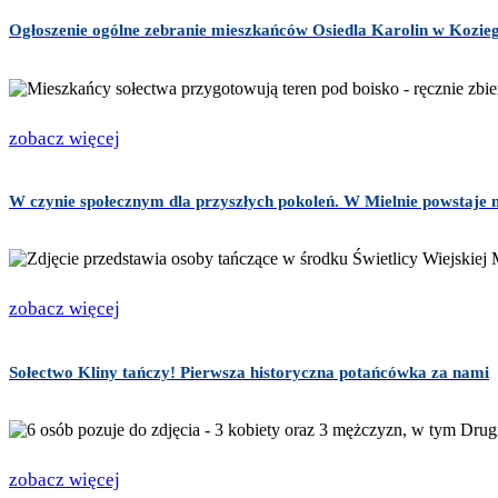
Ogłoszenie ogólne zebranie mieszkańców Osiedla Karolin w Kozie
zobacz więcej
W czynie społecznym dla przyszłych pokoleń. W Mielnie powstaje n
zobacz więcej
Sołectwo Kliny tańczy! Pierwsza historyczna potańcówka za nami
zobacz więcej