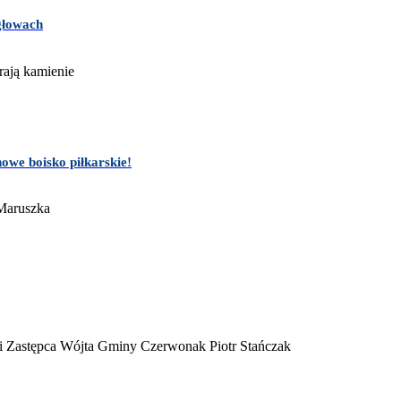
głowach
owe boisko piłkarskie!