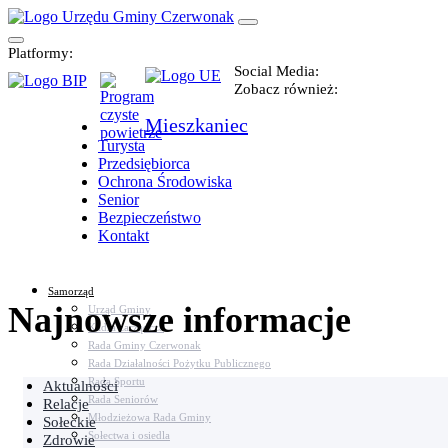
Platformy:
Social Media:
Zobacz również:
Mieszkaniec
Turysta
Przedsiębiorca
Ochrona Środowiska
Senior
Bezpieczeństwo
Kontakt
Samorząd
Najnowsze informacje
Urząd Gminy
Kadra zarządcza
Rada Gminy Czerwonak
Rada Działalności Pożytku Publicznego
Rada Sportu
Aktualności
Rada Seniorów
Relacje
Młodzieżowa Rada Gminy
Sołeckie
Sołectwa i osiedla
Zdrowie