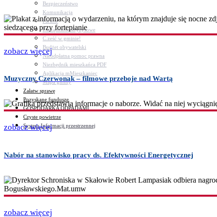
Bezpieczeństwo
Komunikacja
Parafie
Zarządzanie kryzysowe
C.ześć w gminie!
Budżet obywatelski
zobacz więcej
Nieodpłatna pomoc prawna
Niezbędnik mieszkańca PDF
Aplikacja mMieszkaniec
Muzyczny Czerwonak – filmowe przeboje nad Wartą
Mapa gminy
Załatw sprawę
Pozyskane fundusze
GOSPODARKA ODPADAMI
Czyste powietrze
System Informacji przestrzennej
zobacz więcej
Nabór na stanowisko pracy ds. Efektywności Energetycznej
zobacz więcej