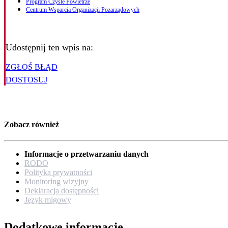
Program Czyste Powietrze
Centrum Wsparcia Organizacji Pozarządowych
Udostępnij ten wpis na:
ZGŁOŚ BŁĄD
DOSTOSUJ
Zobacz również
Informacje o przetwarzaniu danych
RODO
Polityka prywatności
Monitoring wizyjny
Deklaracja dostępności
Język migowy
Dodatkowe informacje