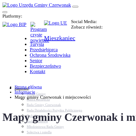
Platformy:
Social Media:
Zobacz również:
Mieszkaniec
Turysta
Przedsiębiorca
Ochrona Środowiska
Senior
Bezpieczeństwo
Kontakt
Strona główna
Samorząd
Informacje
Urząd Gminy
Mapy gminy Czerwonak i miejscowości
Kadra zarządcza
Rada Gminy Czerwonak
Rada Działalności Pożytku Publicznego
Mapy gminy Czerwonak i mi
Rada Sportu
Rada Seniorów
Młodzieżowa Rada Gminy
Sołectwa i osiedla