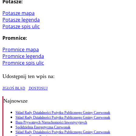
Potasze:
Potasze mapa
Potasze legenda
Potasze spis ulic
Promnice:
Promnice mapa
Promnice legenda
Promnice spis ulic
Udostępnij ten wpis na:
ZGŁOŚ BŁĄD
DOSTOSUJ
Najnowsze
Skład Rady Działalności Pożytku Publicznego Gminy Czerwonak
Skład Rady Działalności Pożytku Publicznego Gminy Czerwonak
Baza Prywatnych Nieruchomości Inwestycyjnych
Spółdzielnia Energetyczna Czerwonak
Skład Rady Działalności Pożytku Publicznego Gminy Czerwonak