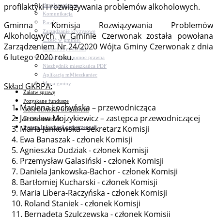
profilaktyki i rozwiązywania problemów alkoholowych.
Bezpieczeństwo
Komunikacja
Parafie
Gminna Komisja Rozwiązywania Problemów
Zarządzanie kryzysowe
Alkoholowych w Gminie Czerwonak została powołana
C.ześć w gminie!
Zarządzeniem Nr 24/2020 Wójta Gminy Czerwonak z dnia
Budżet obywatelski
6 lutego 2020 roku.
Nieodpłatna pomoc prawna
Niezbędnik mieszkańca PDF
Aplikacja mMieszkaniec
Mapa gminy
Skład GKRPA:
Załatw sprawę
Pozyskane fundusze
1. Marlena Łochyńska – przewodnicząca
GOSPODARKA ODPADAMI
2. Jarosław Mojzykiewicz – zastępca przewodniczącej
Czyste powietrze
3. Maria Jankowska - sekretarz Komisji
System Informacji przestrzennej
4. Ewa Banaszak - członek Komisji
5. Agnieszka Dudziak - członek Komisji
6. Przemysław Galasiński - członek Komisji
7. Daniela Jankowska-Bachor - członek Komisji
8. Bartłomiej Kucharski - członek Komisji
9. Maria Libera-Raczyńska - członek Komisji
10. Roland Staniek - członek Komisji
11. Bernadeta Szulczewska - członek Komisji