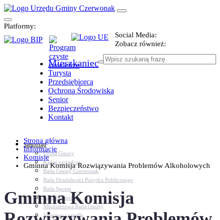
Platformy:
Social Media:
Zobacz również:
Mieszkaniec
Turysta
Przedsiębiorca
Ochrona Środowiska
Senior
Bezpieczeństwo
Kontakt
Strona główna
Samorząd
Informacje
Urząd Gminy
Komisje
Kadra zarządcza
Gminna Komisja Rozwiązywania Problemów Alkoholowych
Rada Gminy Czerwonak
Rada Działalności Pożytku Publicznego
Rada Sportu
Gminna Komisja
Rada Seniorów
Młodzieżowa Rada Gminy
Rozwiązywania Problemów
Sołectwa i osiedla