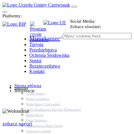
Platformy:
Social Media:
Zobacz również:
Mieszkaniec
Turysta
Przedsiębiorca
Ochrona Środowiska
Senior
Bezpieczeństwo
Kontakt
Strona główna
Samorząd
Informacje
Urząd Gminy
Kadra zarządcza
Rada Gminy Czerwonak
Rada Działalności Pożytku Publicznego
Rada Sportu
Rada Seniorów
zobacz więcej
Młodzieżowa Rada Gminy
Sołectwa i osiedla