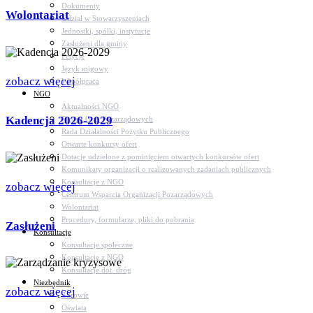
Dokumenty
Wolontariat
Udział w Stowarzyszeniach
Jednostki, spółki, instytucje
Zasłużeni dla gminy
Petycje
Język migowy
zobacz więcej
Współpraca
NGO
Aktualności NGO
Kadencja 2026-2029
Rejestr Org. Pozarządowych
Rada Działalności Pożytku Publicznego
Otwarte konkursy ofert
Dotacje udzielone z pominięciem otwartych konkursów ofert
Komunikaty organizacji o realizowanych zadaniach publicznych
Konsultacje z NGO
zobacz więcej
Centrum Wsparcia Organizacji Pozarządowych
Wolontariat
Procedury, formularze, pliki do pobrania
Zasłużeni
Konsultacje
Konsultacje społeczne
Konsultacje z NGO
Konsultacje dot. dróg
Niezbędnik
zobacz więcej
Zdrowie
Oświata