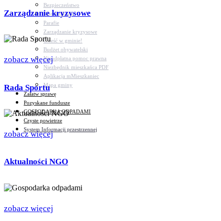
Bezpieczeństwo
Zarządzanie kryzysowe
Komunikacja
Parafie
Zarządzanie kryzysowe
C.ześć w gminie!
Budżet obywatelski
zobacz więcej
Nieodpłatna pomoc prawna
Niezbędnik mieszkańca PDF
Aplikacja mMieszkaniec
Mapa gminy
Rada Sportu
Załatw sprawę
Pozyskane fundusze
GOSPODARKA ODPADAMI
Czyste powietrze
System Informacji przestrzennej
zobacz więcej
Aktualności NGO
zobacz więcej